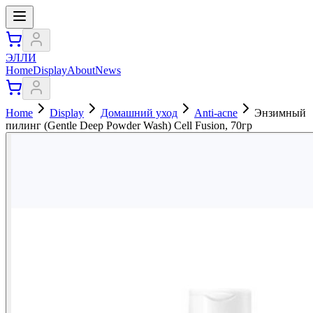
ЭЛЛИ
Home
Display
About
News
Home
Display
Домашний уход
Anti-acne
Энзимный
пилинг (Gentle Deep Powder Wash) Cell Fusion, 70гр