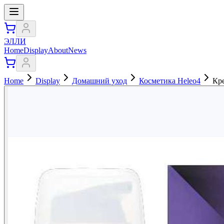
ЭЛЛИ
Home
Display
About
News
Home
Display
Домашний уход
Косметика Heleo4
Кре