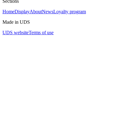
Sections
Home
Display
About
News
Loyalty program
Made in UDS
UDS website
Terms of use